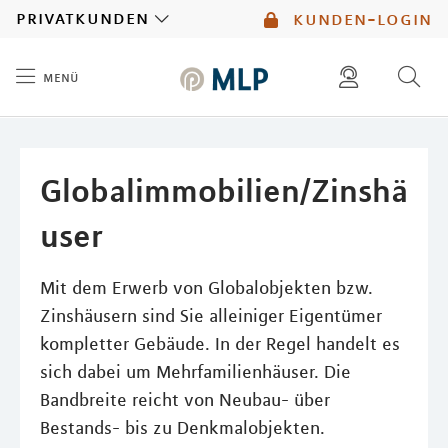
MLP
privatkunden
kunden-login
menü
Inhalt
diese website durchsuchen
mlp berater finden
Globalimmobilien/Zinshä
user
Mit dem Erwerb von Globalobjekten bzw.
Zinshäusern sind Sie alleiniger Eigentümer
kompletter Gebäude. In der Regel handelt es
sich dabei um Mehrfamilienhäuser. Die
Bandbreite reicht von Neubau- über
Bestands- bis zu Denkmalobjekten.