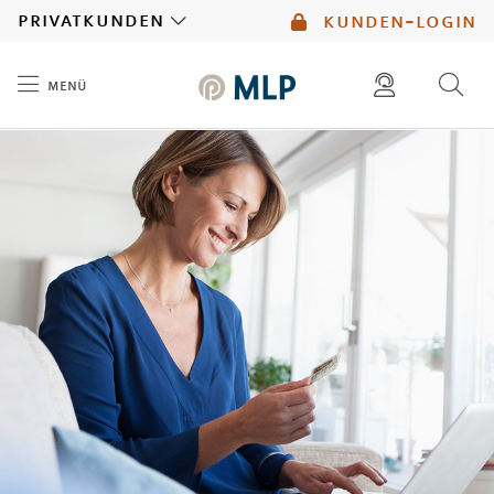
MLP
privatkunden
kunden-login
menü
Inhalt
diese website durchsuchen
mlp berater finden