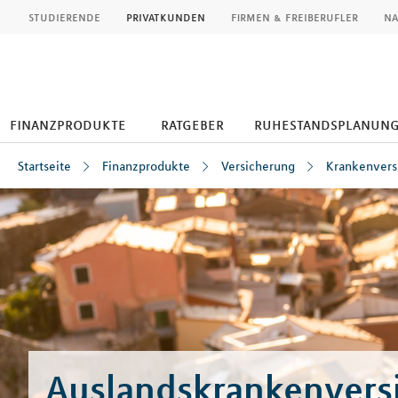
MLP
studierende
privatkunden
firmen & freiberufler
na
finanzprodukte
ratgeber
ruhestandsplanun
Startseite
Finanzprodukte
Versicherung
Krankenvers
Inhalt
Auslandskrankenvers