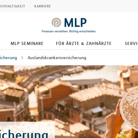
chhaltigkeit
karriere
g
mlp seminare
für ärzte & zahnärzte
servi
icherung
Auslandskrankenversicherung
icherung