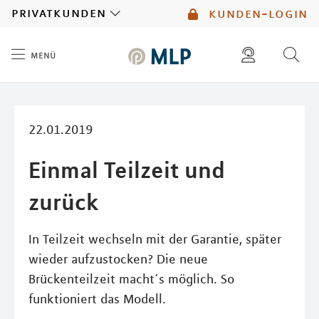
MLP
privatkunden
kunden-login
menü
Inhalt
diese website durchsuchen
mlp berater finden
22.01.2019
Einmal Teilzeit und
zurück
In Teilzeit wechseln mit der Garantie, später
wieder aufzustocken? Die neue
Brückenteilzeit macht´s möglich. So
funktioniert das Modell.