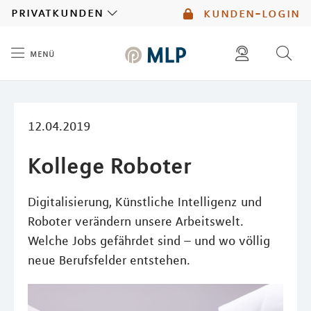
MLP
privatkunden
kunden-login
menü
Inhalt
diese website durchsuchen
mlp berater finden
12.04.2019
Kollege Roboter
Digitalisierung, Künstliche Intelligenz und
Roboter verändern unsere Arbeitswelt.
Welche Jobs gefährdet sind – und wo völlig
neue Berufsfelder entstehen.