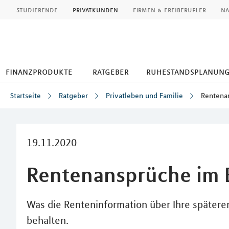
MLP
studierende
privatkunden
firmen & freiberufler
na
finanzprodukte
ratgeber
ruhestandsplanun
Startseite
Ratgeber
Privatleben und Familie
Rentenan
Inhalt
19.11.2020
Rentenansprüche im B
Was die Renteninformation über Ihre späteren
behalten.