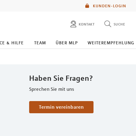
KUNDEN-LOGIN
kontakt
suche
diese website durchsuchen
ce & hilfe
team
über mlp
weiterempfehlung
mlp berater finden
Haben Sie Fragen?
Sprechen Sie mit uns
Termin vereinbaren