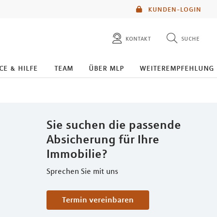
KUNDEN-LOGIN
kontakt
suche
diese website durchsuchen
ce & hilfe
team
über mlp
weiterempfehlung
mlp berater finden
Sie suchen die passende
Absicherung für Ihre
Immobilie?
Sprechen Sie mit uns
Termin vereinbaren