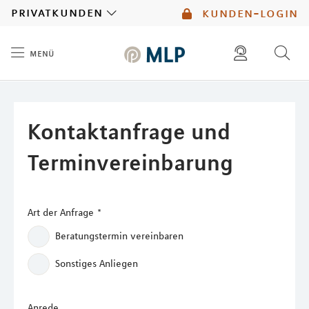
MLP
privatkunden
kunden-login
menü
Inhalt
diese website durchsuchen
mlp berater finden
Kontaktanfrage und
Terminvereinbarung
Art der Anfrage
*
Beratungstermin vereinbaren
Sonstiges Anliegen
Anrede