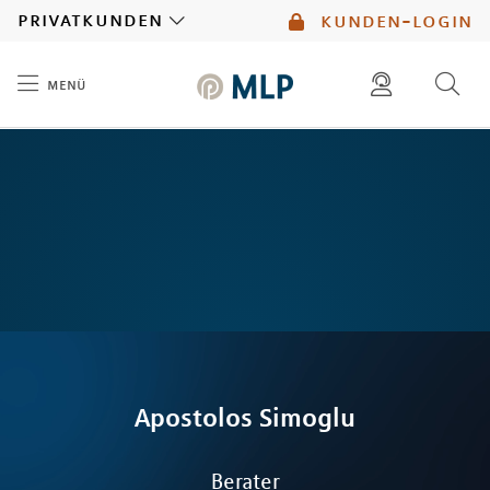
MLP
privatkunden
kunden-login
menü
Inhalt
diese website durchsuchen
mlp berater finden
Apostolos
Simoglu
Berater